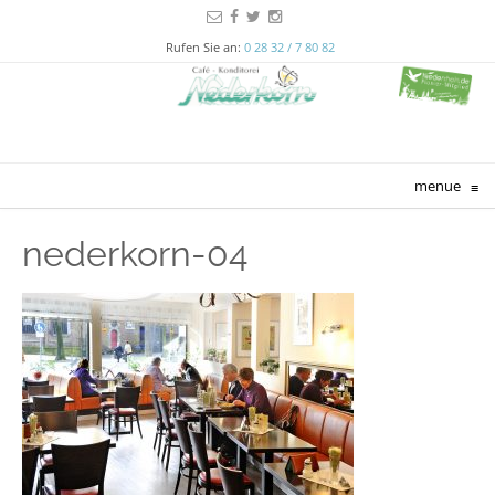
Rufen Sie an:
0 28 32 / 7 80 82
menue
≡
nederkorn-04