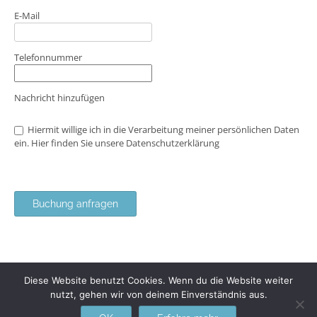
E-Mail
Telefonnummer
Nachricht hinzufügen
Hiermit willige ich in die Verarbeitung meiner persönlichen Daten
ein. Hier finden Sie unsere
Datenschutzerklärung
Buchung anfragen
Diese Website benutzt Cookies. Wenn du die Website weiter
nutzt, gehen wir von deinem Einverständnis aus.
Café-Konditorei Nederkorn 2016