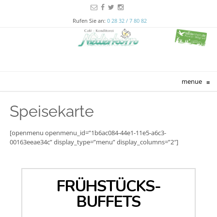
Rufen Sie an:
0 28 32 / 7 80 82
menue
≡
Speisekarte
[openmenu openmenu_id=”1b6ac084-44e1-11e5-a6c3-
00163eeae34c” display_type=”menu” display_columns=”2″]
FRÜHSTÜCKS-
BUFFETS