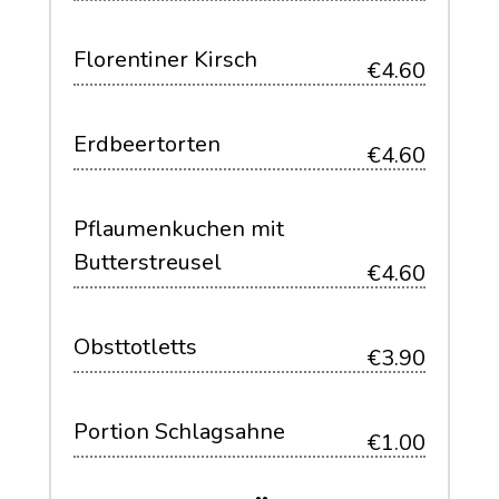
Florentiner Kirsch
€4.60
Erdbeertorten
€4.60
Pflaumenkuchen mit
Butterstreusel
€4.60
Obsttotletts
€3.90
Portion Schlagsahne
€1.00