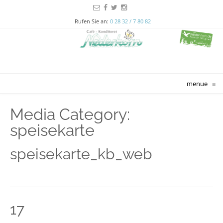
Rufen Sie an:
0 28 32 / 7 80 82
menue
≡
Media Category:
speisekarte
speisekarte_kb_web
17