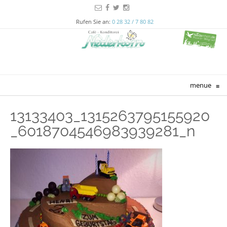
Rufen Sie an:
0 28 32 / 7 80 82
menue
≡
13133403_1315263795155920
_6018704546983939281_n