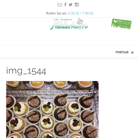
Rufen Sie an:
0 28 32 / 7 80 82
menue
≡
img_1544