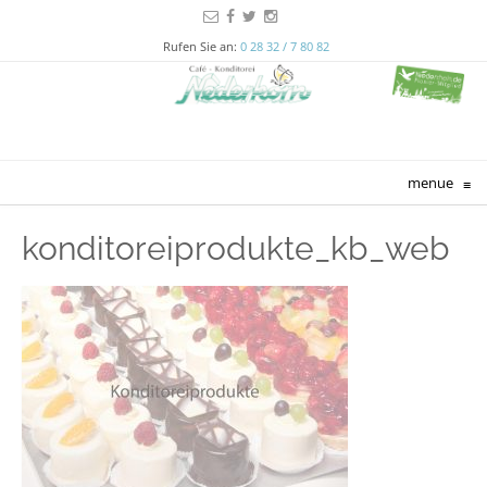
Rufen Sie an:
0 28 32 / 7 80 82
menue
≡
konditoreiprodukte_kb_web